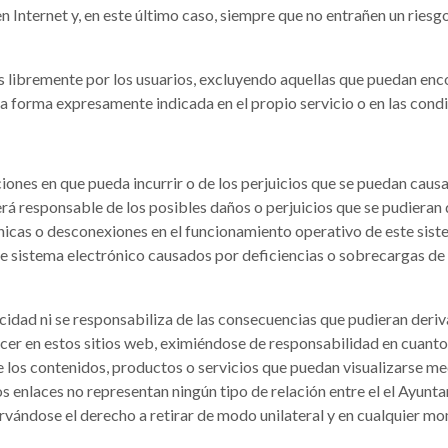
 Internet y, en este último caso, siempre que no entrañen un riesgo 
s libremente por los usuarios, excluyendo aquellas que puedan enco
 la forma expresamente indicada en el propio servicio o en las condi
ciones en que pueda incurrir o de los perjuicios que se puedan causa
será responsable de los posibles daños o perjuicios que se pudieran 
fónicas o desconexiones en el funcionamiento operativo de este sis
te sistema electrónico causados por deficiencias o sobrecargas de 
idad ni se responsabiliza de las consecuencias que pudieran deriva
r en estos sitios web, eximiéndose de responsabilidad en cuanto a
los contenidos, productos o servicios que puedan visualizarse medi
os enlaces no representan ningún tipo de relación entre el el Ayunt
servándose el derecho a retirar de modo unilateral y en cualquier m