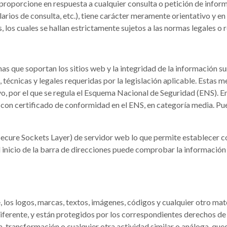
roporcione en respuesta a cualquier consulta o petición de inform
arios de consulta, etc.), tiene carácter meramente orientativo y en 
 los cuales se hallan estrictamente sujetos a las normas legales o 
emas que soportan los sitios web y la integridad de la información 
écnicas y legales requeridas por la legislación aplicable. Estas m
, por el que se regula el Esquema Nacional de Seguridad (ENS). En
 con certificado de conformidad en el ENS, en categoría media. Pu
(Secure Sockets Layer) de servidor web lo que permite establecer 
Al inicio de la barra de direcciones puede comprobar la información
, los logos, marcas, textos, imágenes, códigos y cualquier otro mat
iferente, y están protegidos por los correspondientes derechos de p
, transformación o cualquier otra actividad similar o análoga, qu