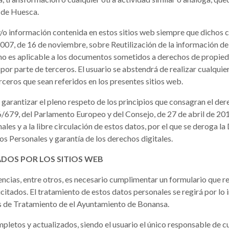
l de Huesca.
 y/o información contenida en estos sitios web siempre que dichos 
007, de 16 de noviembre, sobre Reutilización de la información de
ón no es aplicable a los documentos sometidos a derechos de propieda
por parte de terceros. El usuario se abstendrá de realizar cualquie
terceros que sean referidos en los presentes sitios web.
a garantizar el pleno respeto de los principios que consagran el der
679, del Parlamento Europeo y del Consejo, de 27 de abril de 2016, 
ales y a la libre circulación de estos datos, por el que se deroga l
s Personales y garantía de los derechos digitales.
ADOS POR LOS SITIOS WEB
encias, entre otros, es necesario cumplimentar un formulario que r
icitados. El tratamiento de estos datos personales se regirá por lo
s de Tratamiento de el Ayuntamiento de Bonansa.
letos y actualizados, siendo el usuario el único responsable de cua