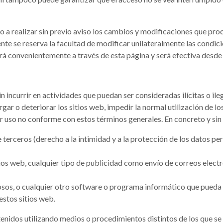
 a realizar sin previo aviso los cambios y modificaciones que proc
te se reserva la facultad de modificar unilateralmente las condici
rá convenientemente a través de esta página y será efectiva desd
n incurrir en actividades que puedan ser consideradas ilícitas o ile
rgar o deteriorar los sitios web, impedir la normal utilización de l
uier uso no conforme con estos términos generales. En concreto y si
 terceros (derecho a la intimidad y a la protección de los datos pe
tios web, cualquier tipo de publicidad como envío de correos elec
uosos, o cualquier otro software o programa informático que pueda
estos sitios web.
enidos utilizando medios o procedimientos distintos de los que se 