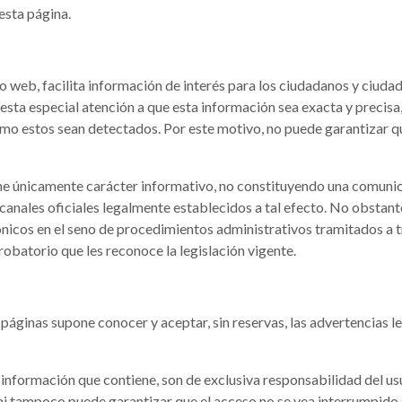
esta página.
o web, facilita información de interés para los ciudadanos y ciudada
resta especial atención a que esta información sea exacta y precis
omo estos sean detectados. Por este motivo, no puede garantizar q
ene únicamente carácter informativo, no constituyendo una comuni
 canales oficiales legalmente establecidos a tal efecto. No obstante
icos en el seno de procedimientos administrativos tramitados a tr
robatorio que les reconoce la legislación vigente.
s páginas supone conocer y aceptar, sin reservas, las advertencias 
a información que contiene, son de exclusiva responsabilidad del u
 ni tampoco puede garantizar que el acceso no se vea interrumpido