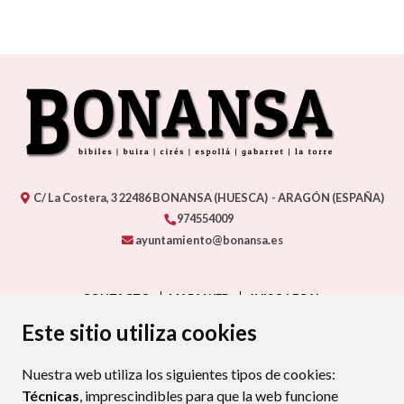
C/ La Costera, 3
22486
BONANSA (HUESCA)
- ARAGÓN
(ESPAÑA)
974554009
ayuntamiento@bonansa.es
CONTACTO
MAPA WEB
AVISO LEGAL
PROTECCIÓN DE DATOS
ACCESIBILIDAD
Este sitio utiliza cookies
POLÍTICA DE COOKIES
Nuestra web utiliza los siguientes tipos de cookies:
ENLAC
Técnicas
, imprescindibles para que la web funcione